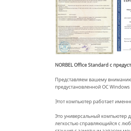
NORBEL Office Standard с предус
Представляем вашему вниманию 
предустановленной ОС Windows 
Этот компьютер работает именно
Это универсальный компьютер д
легкостью справляющийся с люб
станция с заметным запасом мо