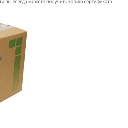
ти вы всегда можете получить копию сертификата
Владимир
Начальник отдела
снабжения
С компанией Норбел работаем с 
,отличный поставщик ,никогда
никаких проблем не было. Всегда
на встречу в случае возникновен
затруднений, всё оперативно
решается, особу
Подробнее...